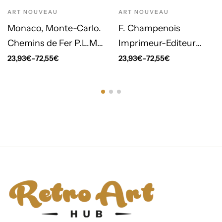
ART NOUVEAU
ART NOUVEAU
Monaco, Monte-Carlo.
F. Champenois
Chemins de Fer P.L.M.
Imprimeur-Editeur
(1897)
(1898)
23,93
€
-
72,55
€
23,93
€
-
72,55
€