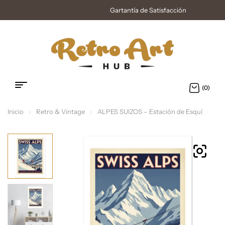
Gartantía de Satisfacción
(0)
Inicio
Retro & Vintage
ALPES SUIZOS – Estación de Esquí