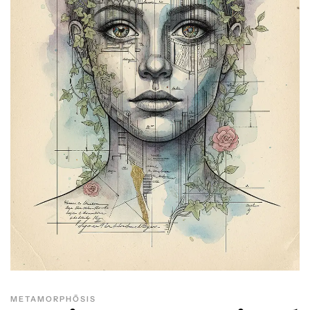
METAMORPHŌSIS