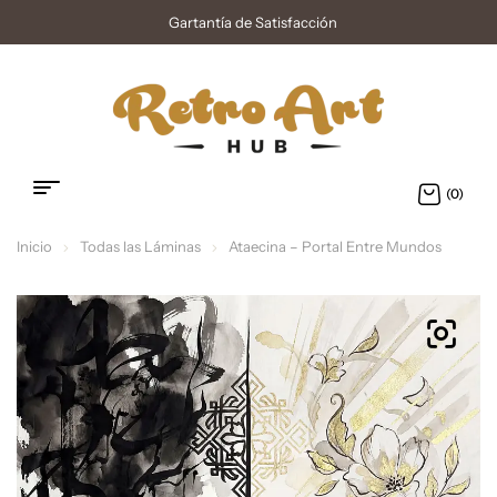
Gartantía de Satisfacción
(0)
Inicio
Todas las Láminas
Ataecina – Portal Entre Mundos