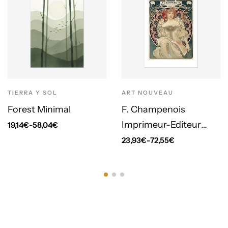
TIERRA Y SOL
ART NOUVEAU
Forest Minimal
F. Champenois
Imprimeur-Editeur
19,14
€
-
58,04
€
(1898)
23,93
€
-
72,55
€