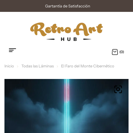
Gartantía de Satisfacción
(0)
Inicio
Todas las Láminas
El Faro del Monte Cibernético