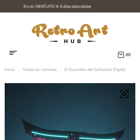
Gartantía de Satisfacción
(0)
Inicio
Todas las Láminas
El Guardián del Santuario Digital