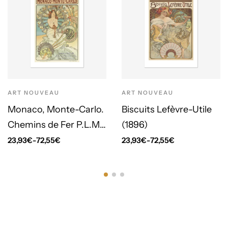
ART NOUVEAU
ART NOUVEAU
Monaco, Monte-Carlo.
Biscuits Lefèvre-Utile
Chemins de Fer P.L.M.
(1896)
(1897)
23,93
€
-
72,55
€
23,93
€
-
72,55
€