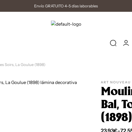
Gartantía de Satisfacción
es Soirs, La Goulue (1898)
ART NOUVEAU
Mouli
Bal, T
(1898)
23,93
€
-
72,5