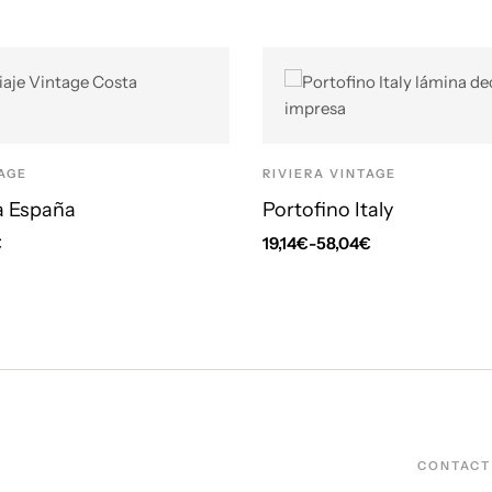
TAGE
RIVIERA VINTAGE
a España
Portofino Italy
€
19,14
€
-
58,04
€
CONTACT 