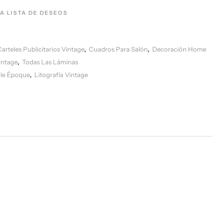
LA LISTA DE DESEOS
Carteles Publicitarios Vintage
Cuadros Para Salón
Decoración Home
,
,
intage
Todas Las Láminas
,
lle Époque
Litografía Vintage
,