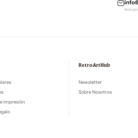
info
Nos po
RetroArtHub
lares
Newsletter
es
Sobre Nosotros
de Impresión
egalo