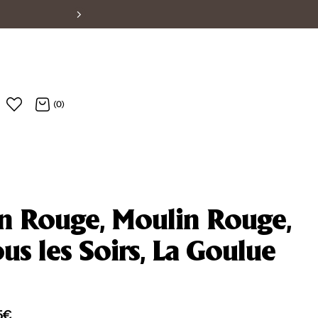
Suscríbete y recib
(0)
n Rouge, Moulin Rouge,
ous les Soirs, La Goulue
5
€