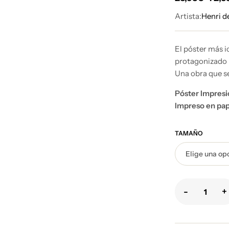
Artista:
Henri d
El póster más 
protagonizado p
Una obra que se
Póster Impresi
Impreso en pap
TAMAÑO
-
+