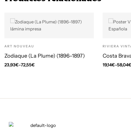
ART NOUVEAU
RIVIERA VIN
Zodiaque (La Plume) (1896–1897)
Costa Brav
23,93
€
-
72,55
€
19,14
€
-
58,04