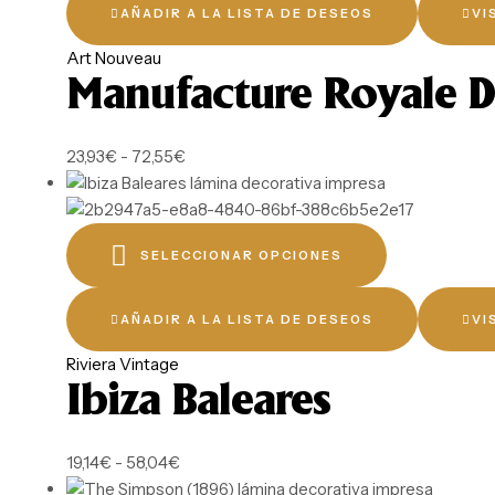
AÑADIR A LA LISTA DE DESEOS
VI
Art Nouveau
Manufacture Royale De
23,93
€
-
72,55
€
SELECCIONAR OPCIONES
AÑADIR A LA LISTA DE DESEOS
VI
Riviera Vintage
Ibiza Baleares
19,14
€
-
58,04
€