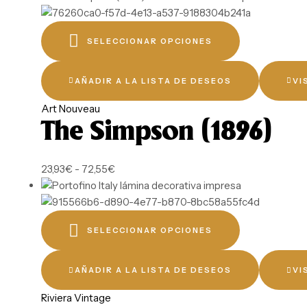
SELECCIONAR OPCIONES
AÑADIR A LA LISTA DE DESEOS
VI
Art Nouveau
The Simpson (1896)
23,93
€
-
72,55
€
SELECCIONAR OPCIONES
AÑADIR A LA LISTA DE DESEOS
VI
Riviera Vintage